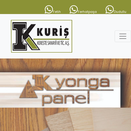
Fetih
Ferhatpaşa
Dudullu