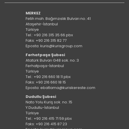
MERKEZ
Fetih mah. Bağımzıslık Bulvarı no.:41
Ataşehir-İstanbul
Türkiye
Tel.: +90 216 315 35 66 pbx
Faks: +90 216 315 82 77
Eposta: kuris@kurisgroup.com
Ferhatpaşa Şubesi
Atatürk Bulvarı G48 sok. no.:3
Ferhatpaşa-İstanbul
Türkiye
Tel.: +90 216 660 18 11 pbx
Faks: +90 216 660 18 15
Eposta: ebatlama@kuriskereste.com
Dudullu Şubesi
Nato Yolu Kuriş sok. no.:15
Y.Dudullu-İstanbul
Türkiye
Tel.: +90 216 415 71 59 pbx
Faks: +90 216 415 87 23